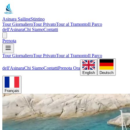
Asinara Sailing
Stintino
Tour Giornaliero
Tour Privato
Tour al Tramonto
Il Parco
dell'Asinara
Chi Siamo
Contatti
Prenota
Tour Giornaliero
Tour Privato
Tour al Tramonto
Il Parco
dell'Asinara
Chi Siamo
Contatti
Prenota Ora
English
Deutsch
Français